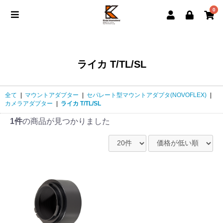
0
ライカ T/TL/SL
全て
|
マウントアダプター
|
セパレート型マウントアダプタ(NOVOFLEX)
|
カメラアダプター
|
ライカ T/TL/SL
1件
の商品が見つかりました