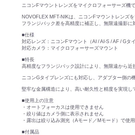
ニコンFマウントレンズをマイクロフォーサーズ機
NOVOFLEX MFT-NIKは、ニコンFマウン
フランジバック差を高精度に補正し、無限遠撮影に
■仕様
対応レンズ：ニコンFマウント（AI / AI-S / AF / G
対応カメラ：マイクロフォーサーズマウント
■特長
高精度なフランジバック設計により、無限遠から近
ニコンGタイプレンズにも対応し、アダプター側の
堅牢な金属構造により、高い耐久性と精度を実現し
■使用上の注意
・オートフォーカスは使用できません
・絞り値はカメラ側に表示されません
・露出は絞り込み測光（Aモード／Mモード）で使
■付属品