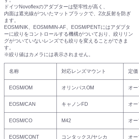
ドイツNovoflexのアダプターは堅牢性が高く、
内面は遮光線がついたマットブラックで、2次反射を防ぎ
ます。
EOSM/NIK、EOSM/MIN-AF、EOSM/PENTにはアダプタ
ーに絞りをコントロールする機構がついており、絞りリン
グがついていないレンズでも絞りを変えることができま
す。
※絞り値はカメラには表示されません。
名称
対応レンズマウント
定価
EOSM/OM
オリンパスOM
オー
EOSM/CAN
キャノンFD
オー
EOSM/CO
M42
オー
EOSM/CONT
コンタックス/ヤシカ
オー